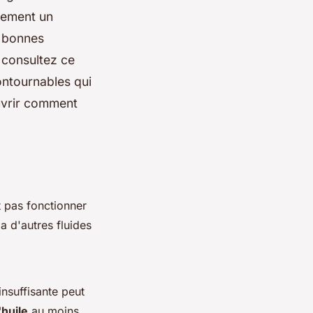
lement un
s bonnes
 consultez ce
contournables qui
ouvrir comment
t pas fonctionner
a d'autres fluides
insuffisante peut
'huile
au moins