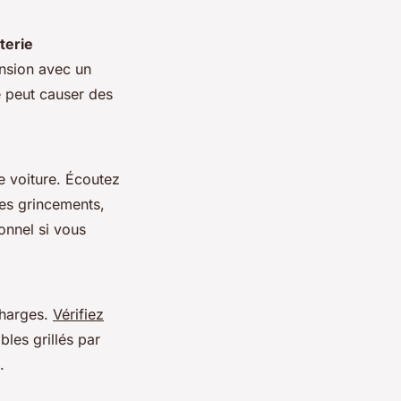
tterie
ension avec un
e peut causer des
e voiture.
Écoutez
es grincements,
ionnel si vous
rcharges.
Vérifiez
les grillés par
.