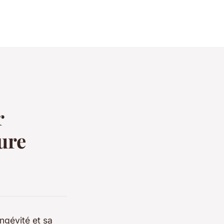
r
ure
ongévité et sa