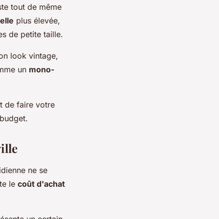
este tout de même
elle
plus élevée,
 de petite taille.
on look vintage,
comme un
mono-
 de faire votre
 budget.
ille
idienne ne se
te le
coût d'achat
résente un certain