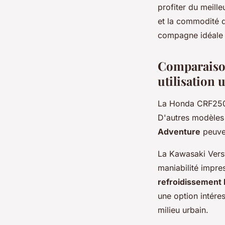
profiter du meille
et la commodité d
compagne idéale d
Comparaison
utilisation 
La Honda CRF250L 
D'autres modèles 
Adventure
peuven
La Kawasaki Versy
maniabilité impre
refroidissement 
une option intére
milieu urbain.