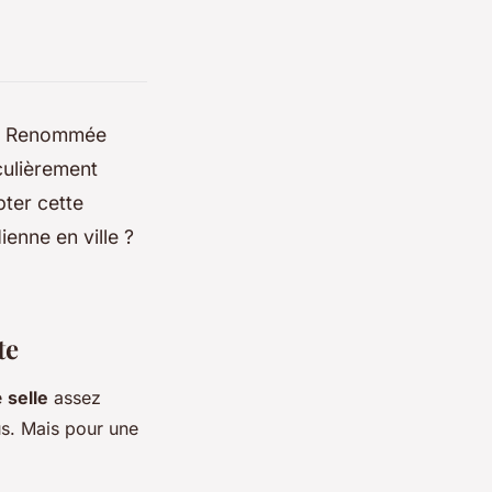
. Renommée
culièrement
ter cette
ienne en ville ?
te
e
selle
assez
us. Mais pour une