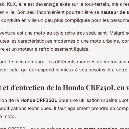
ki KLX, elle est davantage axée sur le tout-terrain, mais r
n ville. Son seul inconvénient pourrait être sa
hauteur de s
 conduite en ville un peu plus compliquée pour les personnes
venture est une moto au style rétro très séduisant. Malgré s
toutes les caractéristiques modernes d'une moto urbaine, 
re et un moteur à refroidissement liquide.
tant de bien comparer les différents modèles de motos avant
ouver celui qui correspond le mieux à vos besoins et à votre
 et d'entretien de la Honda CRF250L en v
tion de la
Honda CRF250L
pour une utilisation urbaine quot
modifications techniques. Il faut également prendre en comp
la moto.
nda CRF250L, que ce soit neuve ou en
moto occasion
, rep