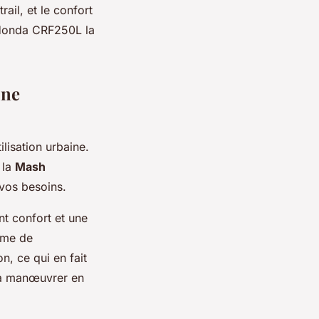
rail, et le confort
e Honda CRF250L la
une
lisation urbaine.
 la
Mash
vos besoins.
nt confort et une
tème de
n, ce qui en fait
e à manœuvrer en