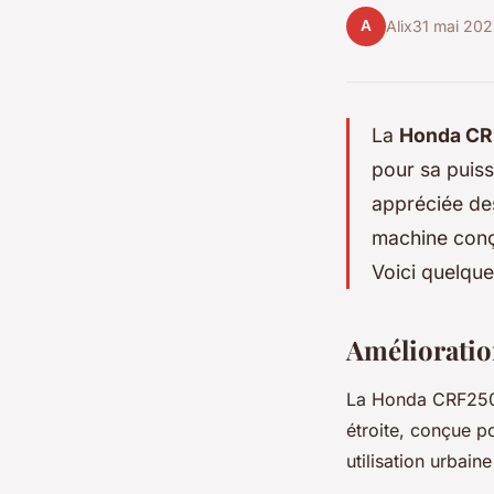
A
Alix
31 mai 20
La
Honda CR
pour sa puiss
appréciée de
machine conçu
Voici quelque
Amélioration
La Honda CRF250
étroite, conçue p
utilisation urbain