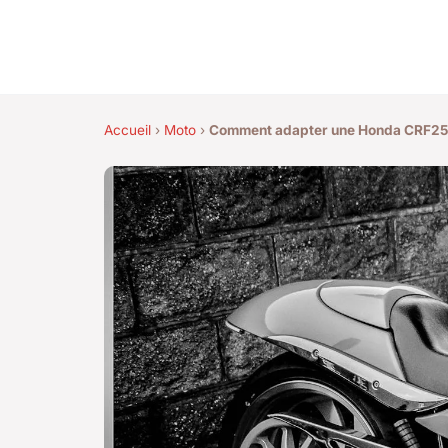
Accueil
›
Moto
›
Comment adapter une Honda CRF250L 