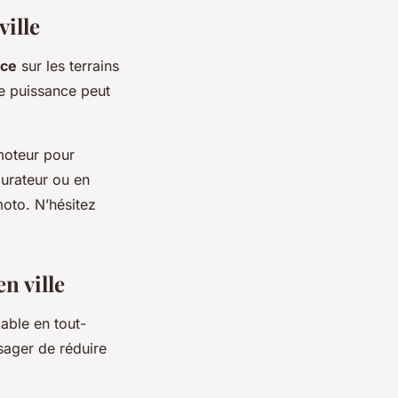
ille
nce
sur les terrains
te puissance peut
 moteur pour
burateur ou en
moto. N’hésitez
n ville
able en tout-
isager de réduire