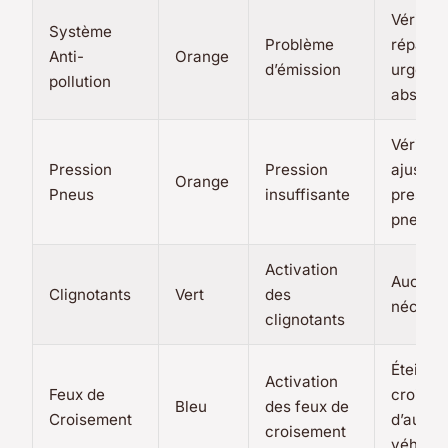
Vérifier
Système
Problème
réparer
Anti-
Orange
d’émission
urgenc
pollution
absolue
Vérifier
Pression
Pression
ajuster 
Orange
Pneus
insuffisante
pressio
pneus
Activation
Aucune 
Clignotants
Vert
des
nécessa
clignotants
Éteindre
Activation
Feux de
croisem
Bleu
des feux de
Croisement
d’autre
croisement
véhicul