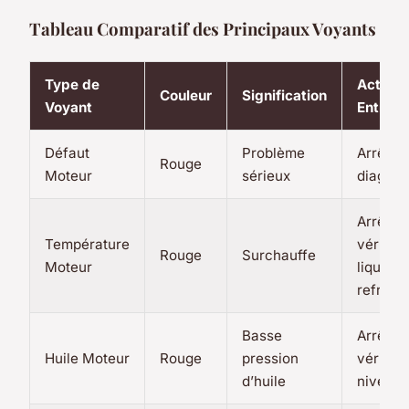
Tableau Comparatif des Principaux Voyants
Type de
Action 
Couleur
Signification
Voyant
Entrep
Défaut
Problème
Arrêter 
Rouge
Moteur
sérieux
diagnos
Arrêter 
Température
vérifier
Rouge
Surchauffe
Moteur
liquide 
refroid
Basse
Arrêter 
Huile Moteur
Rouge
pression
vérifier
d’huile
niveau 